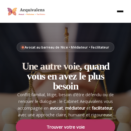
Aller
au
contenu
Avocat au barreau de Nice • Médiateur • Facilitateur
Une autre voie
, quand
vous en avez le plus
besoin
Conflit familial, litige, besoin d’être défendu ou de
renouer le dialogue : le Cabinet Aequivalens vous
accompagne en
avocat
,
médiateur
et
facilitateur
,
avec une approche claire, humaine et rigoureuse.
Trouver votre voie