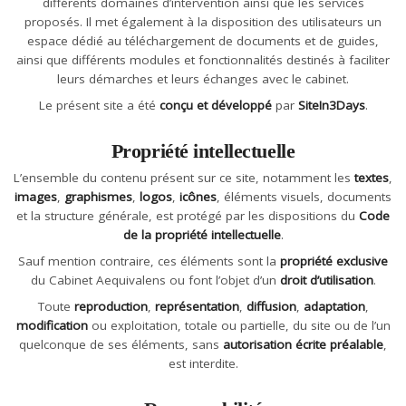
différents domaines d’intervention ainsi que les services
proposés. Il met également à la disposition des utilisateurs un
espace dédié au téléchargement de documents et de guides,
ainsi que différents modules et fonctionnalités destinés à faciliter
leurs démarches et leurs échanges avec le cabinet.
Le présent site a été
conçu et développé
par
SiteIn3Days
.
Propriété intellectuelle
L’ensemble du contenu présent sur ce site, notamment les
textes
,
images
,
graphismes
,
logos
,
icônes
, éléments visuels, documents
et la structure générale, est protégé par les dispositions du
Code
de la propriété intellectuelle
.
Sauf mention contraire, ces éléments sont la
propriété exclusive
du Cabinet Aequivalens ou font l’objet d’un
droit d’utilisation
.
Toute
reproduction
,
représentation
,
diffusion
,
adaptation
,
modification
ou exploitation, totale ou partielle, du site ou de l’un
quelconque de ses éléments, sans
autorisation écrite préalable
,
est interdite.