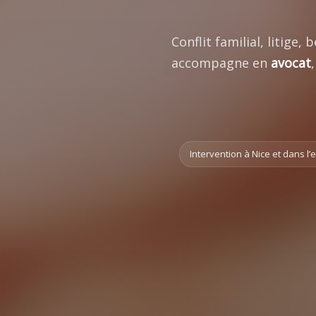
Conflit familial, litige
accompagne en
avocat
Intervention à Nice et dans 