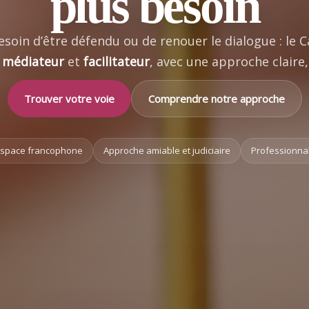
plus besoin
, besoin d’être défendu ou de renouer le dialogue : le
,
médiateur
et
facilitateur
, avec une approche claire
Trouver votre voie
Comprendre notre approche
l’espace francophone
Approche amiable et judiciaire
Professionnal