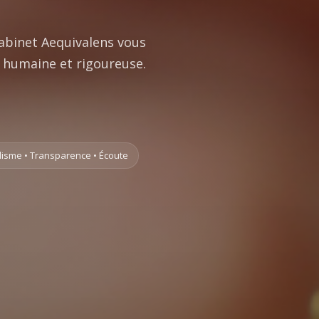
 Cabinet Aequivalens vous
, humaine et rigoureuse.
isme • Transparence • Écoute