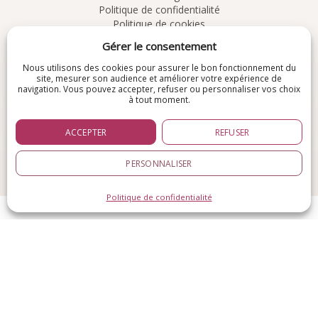
Politique de confidentialité
Politique de cookies
CGV
Gérer le consentement
À découvrir
Nous utilisons des cookies pour assurer le bon fonctionnement du
site, mesurer son audience et améliorer votre expérience de
navigation. Vous pouvez accepter, refuser ou personnaliser vos choix
Chemins de Résolution
à tout moment.
Une autre approche :
pour explorer les
conflits, la relation et les chemins
ACCEPTER
REFUSER
possibles de résolution.
PERSONNALISER
© 2026
Cabinet Aequivalens
. Tous droits réservés.
Réalisé par
SiteIn3Days
Politique de confidentialité