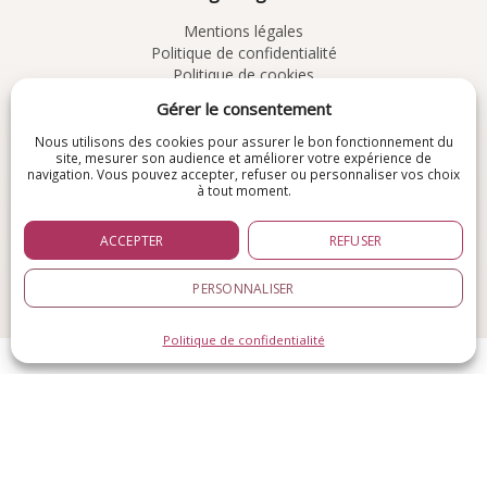
Mentions légales
Politique de confidentialité
Politique de cookies
CGV
Gérer le consentement
À découvrir
Nous utilisons des cookies pour assurer le bon fonctionnement du
site, mesurer son audience et améliorer votre expérience de
navigation. Vous pouvez accepter, refuser ou personnaliser vos choix
Chemins de Résolution
à tout moment.
Une autre approche :
pour explorer les
conflits, la relation et les chemins
ACCEPTER
REFUSER
possibles de résolution.
PERSONNALISER
© 2026
Cabinet Aequivalens
. Tous droits réservés.
Réalisé par
SiteIn3Days
Politique de confidentialité