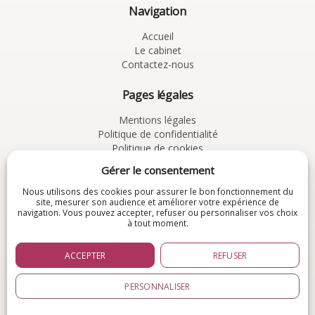
Navigation
Accueil
Le cabinet
Contactez-nous
Pages légales
Mentions légales
Politique de confidentialité
Politique de cookies
CGV
Gérer le consentement
À découvrir
Nous utilisons des cookies pour assurer le bon fonctionnement du
site, mesurer son audience et améliorer votre expérience de
navigation. Vous pouvez accepter, refuser ou personnaliser vos choix
Chemins de Résolution
à tout moment.
Une autre approche :
pour explorer les
conflits, la relation et les chemins
ACCEPTER
REFUSER
possibles de résolution.
PERSONNALISER
© 2026
Cabinet Aequivalens
. Tous droits réservés.
Réalisé par
SiteIn3Days